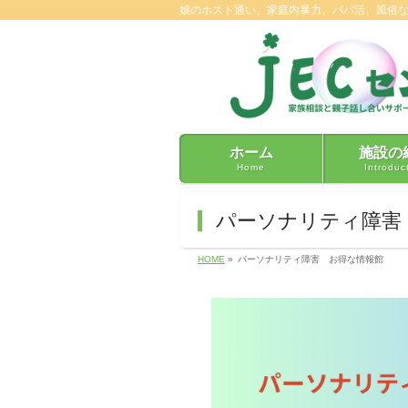
娘のホスト通い、家庭内暴力、パパ活、風俗
ホーム
施設の
Home
Introduc
パーソナリティ障害
HOME
»
パーソナリティ障害 お得な情報館