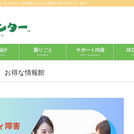
などを止めたい保護者からのご相談を受け付けています。
紹介
困りごと
サポート内容
JE
tion
trouble
Our support
c
 お得な情報館