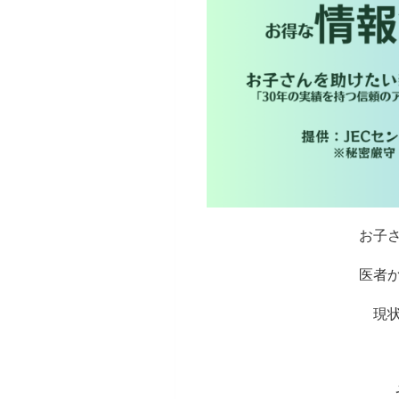
お子
医者
現