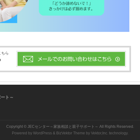
こちら
6
ポート～
Copyright ©
JECセンター～家族相談と親子サポート～
All Rights Reserved.
Powered by
WordPress
&
BizVektor Theme
by
Vektor,Inc.
technology.