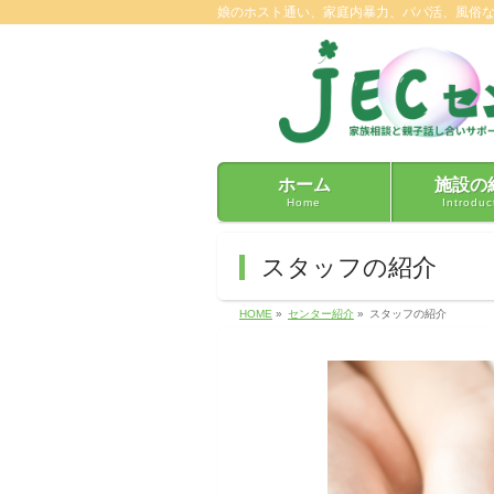
娘のホスト通い、家庭内暴力、パパ活、風俗
ホーム
施設の
Home
Introduc
スタッフの紹介
HOME
»
センター紹介
»
スタッフの紹介