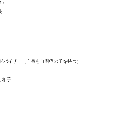
者）
長
）アドバイザー（自身も自閉症の子を持つ）
し相手