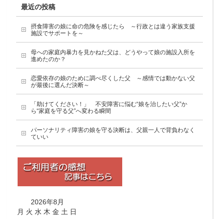
最近の投稿
摂食障害の娘に命の危険を感じたら ～行政とは違う家族支援
施設でサポートを～
母への家庭内暴力を見かねた父は、どうやって娘の施設入所を
進めたのか？
恋愛依存の娘のために調べ尽くした父 ～感情では動かない父
が最後に選んだ決断～
「助けてください！」 不安障害に悩む“娘を治したい父”か
ら“家庭を守る父”へ変わる瞬間
パーソナリティ障害の娘を守る決断は、父親一人で背負わなく
ていい
2026年8月
月
火
水
木
金
土
日