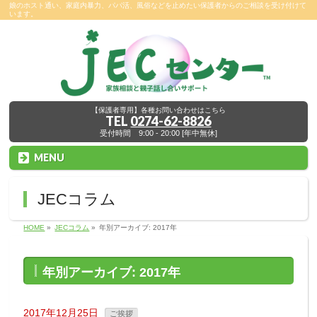
娘のホスト通い、家庭内暴力、パパ活、風俗などを止めたい保護者からのご相談を受け付けて
います。
【保護者専用】各種お問い合わせはこちら
TEL
0274-62-8826
受付時間 9:00 - 20:00 [年中無休]
MENU
JECコラム
HOME
»
JECコラム
»
年別アーカイブ: 2017年
年別アーカイブ: 2017年
2017年12月25日
ご挨拶